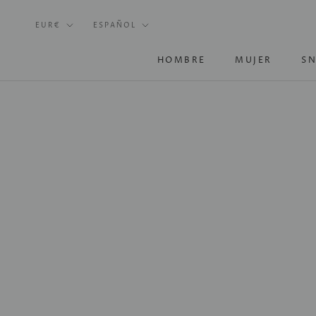
Saltar
Moneda
Idoma
al
EUR€
ESPAÑOL
contenido
HOMBRE
MUJER
SN
SN