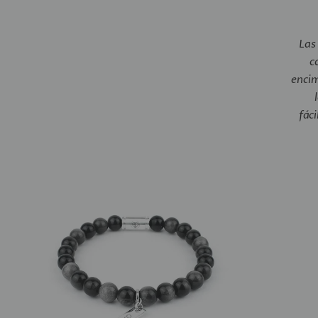
Las
c
encim
fác