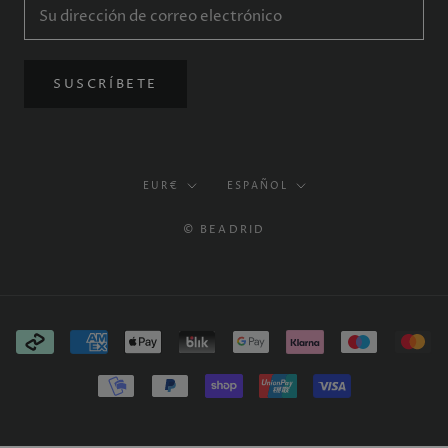
SUSCRÍBETE
Moneda
Idioma
EUR€
ESPAÑOL
© BEADRID