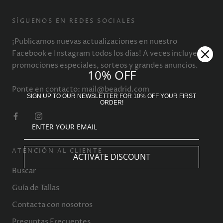
SÍGUENOS EN REDES SOCIALES
¡Publicamos nuevas actualizaciones en nuestro
Facebook e Instagram todos los días! A veces incluyen
promociones especiales, sorteos y grandes anuncios.
10% OFF
Ponte en contacto: mail@beadrid.com
SIGN UP TO OUR NEWSLETTER FOR 10% OFF YOUR FIRST
ORDER!
ATENCIÓN AL CLIENTE
ACTIVATE DISCOUNT
Buscar
Guía de Tallas
Contacta con nosotros
Preguntas Frecuentes